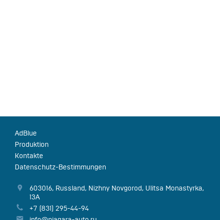
AdBlue
Produktion
Kontakte
Datenschutz-Bestimmungen
603016
,
Russland
,
Nizhny Novgorod
,
Ulitsa Monastyrka,
13А
+7 (831) 295-44-94
info@niagara-auto.ru