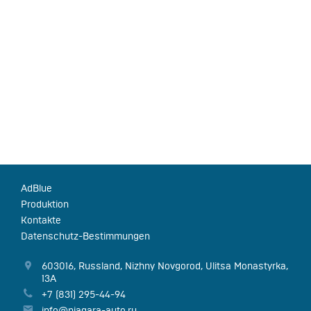
AdBlue
Produktion
Kontakte
Datenschutz-Bestimmungen
603016
,
Russland
,
Nizhny Novgorod
,
Ulitsa Monastyrka,
13А
+7 (831) 295-44-94
info@niagara-auto.ru