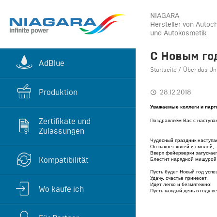
NIAGARA
Hersteller von Autoc
und Autokosmetik
С Новым го
AdBlue
Startseite
Über das U
Produktion
28.12.2018
Уважаемые коллеги и парт
Zertifikate und
Поздравляем Вас с наступ
Zulassungen
Чудесный праздник наступа
Он пахнет хвоей и смолой,
Вверх фейерверки запускает
Kompatibilität
Блестит нарядной мишурой
Пусть будет Новый год усп
Удачу, счастье принесет,
Идет легко и безмятежно!
Wo kaufe ich
Пусть каждый день в году ве