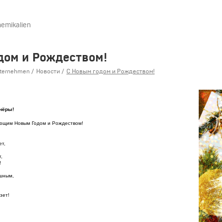
hemikalien
дом и Рождеством!
nternehmen
Новости
С Новым годом и Рождеством!
нёры!
ающим Новым Годом и Рождеством!
ет,
,
!
ешным,
зет!