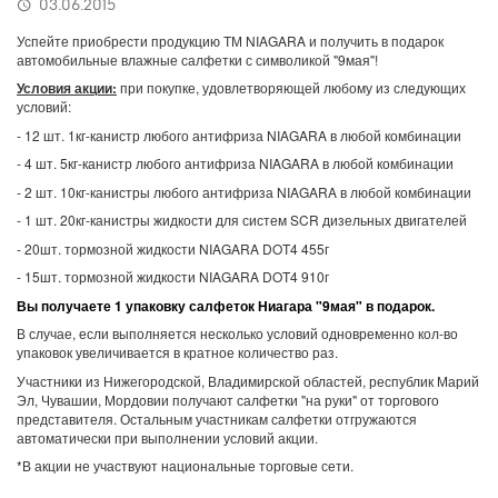
03.06.2015
Успейте приобрести продукцию ТМ NIAGARA и получить в подарок
автомобильные влажные салфетки с символикой "9мая"!
Условия акции:
при покупке, удовлетворяющей любому из следующих
условий:
- 12 шт. 1кг-канистр любого антифриза NIAGARA в любой комбинации
- 4 шт. 5кг-канистр любого антифриза NIAGARA в любой комбинации
- 2 шт. 10кг-канистры любого антифриза NIAGARA в любой комбинации
- 1 шт. 20кг-канистры жидкости для систем SCR дизельных двигателей
- 20шт. тормозной жидкости NIAGARA DOT4 455г
- 15шт. тормозной жидкости NIAGARA DOT4 910г
Вы получаете 1 упаковку салфеток Ниагара "9мая" в подарок.
В случае, если выполняется несколько условий одновременно кол-во
упаковок увеличивается в кратное количество раз.
Участники из Нижегородской, Владимирской областей, республик Марий
Эл, Чувашии, Мордовии получают салфетки "на руки" от торгового
представителя. Остальным участникам салфетки отгружаются
автоматически при выполнении условий акции.
*
В акции не участвуют национальные торговые сети.