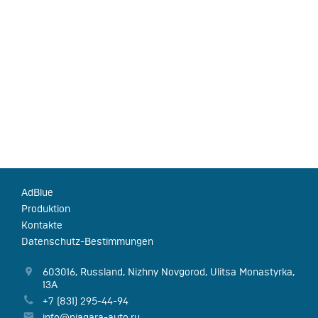
AdBlue
Produktion
Kontakte
Datenschutz-Bestimmungen
603016
,
Russland
,
Nizhny Novgorod
,
Ulitsa Monastyrka,
13А
+7 (831) 295-44-94
info@niagara-auto.ru