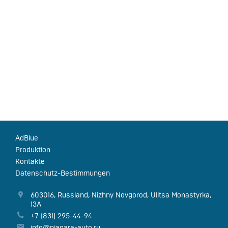
AdBlue
Produktion
Kontakte
Datenschutz-Bestimmungen
603016
,
Russland
,
Nizhny Novgorod
,
Ulitsa Monastyrka,
13А
+7 (831) 295-44-94
info@niagara-auto.ru