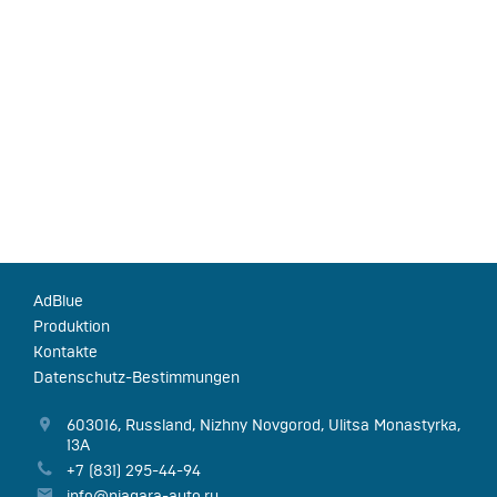
AdBlue
Produktion
Kontakte
Datenschutz-Bestimmungen
603016
,
Russland
,
Nizhny Novgorod
,
Ulitsa Monastyrka,
13А
+7 (831) 295-44-94
info@niagara-auto.ru