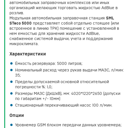
автомобильных заправочных комплексов или иных
организаций желающих торговать жидкостью AdBlue в
розлив.
Модульная автомобильная заправочная станция
SML
STeco 5000
представляет собой отдельно стоящее (или
встроенное в линию ТРК) помещение с установленной в
нем емкостью для хранения жидкости AdBlue,
снабженное системой выдачи, учета и поддержания
микроклимата.
Характеристики
Ёмкость резервуара: 5000 литров;
Номинальный расход через рукав выдачи МАЗС, л/мин:
35;
Пределы допускаемой основной относительной
погрешности %: 1,0;
Размеры МАЗС (ДхШхВ), мм: 4020*1220*2650 (допуски
по габаритам +/- 10мм)
Стационарный перекачивающий насос 100 л/мин.
Опции
Уровнемер GSM блоком передачи данных уровнемера;