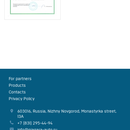
For partners
Products
Contacts
Privacy Policy
603016
,
Russia
,
Nizhny Novgorod
,
Monastyrka street,
13А
+7 (831) 295-44-94
info@niagara-auto.ru