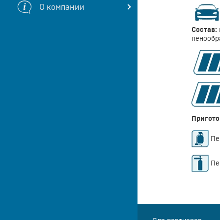
О компании
Состав:
пенообр
Пригото
Пен
Пен