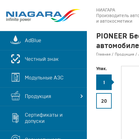
НИАГАРА
Производитель авт
и автокосметики
PIONEER Бе
AdBlue
автомобил
Главная
Продукция
Честный знак
Упак.
Модульные АЗС
1
Продукция
20
Сертификаты и
допуски