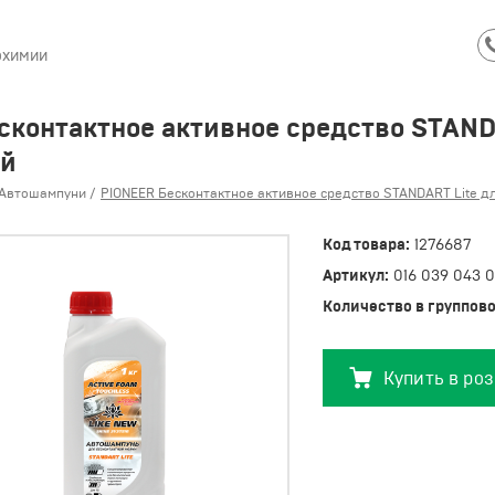
охимии
сконтактное активное средство STAND
ей
Автошампуни
PIONEER Бесконтактное активное средство STANDART Lite 
Код товара:
1276687
Артикул:
016 039 043 
Количество в группово
Купить в ро