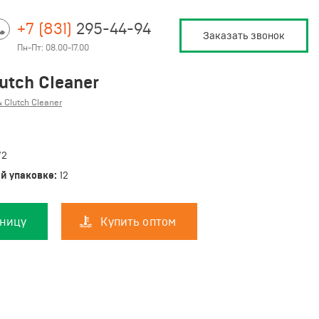
+7 (831)
295-44-94
Заказать звонок
Пн-Пт: 08.00-17.00
utch Cleaner
 Clutch Cleaner
72
й упаковке:
12
зницу
Купить оптом